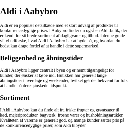
Aldi i Aabybro
Aldi er en populær detailkæde med et stort udvalg af produkter til
konkurrencedygtige priser. I Aabybro finder du også en Aldi-butik, der
er kendt for sit brede sortiment af dagligvarer og tilbud. I denne guide
vil vi udforske, hvad Aldi i Aabybro har at byde på, og hvordan du
bedst kan drage fordel af at handle i dette supermarked.
Beliggenhed og åbningstider
Aldi i Aabybro ligger centralt i byen og er nemt tilgængeligt for
kunder, der ønsker at købe ind. Butikken har generelt lange
åbningstider i hverdage og weekender, hvilket gør det bekvemt for folk
at handle på deres ønskede tidspunkt.
Sortiment
I Aldi i Aabybro kan du finde alt fra friske frugter og grøntsager til
kød, mejeriprodukter, bagværk, frosne varer og husholdningsartikler.
Kvaliteten af varerne er generelt god, og mange kunder sætter pris på
de konkurrencedygtige priser, som Aldi tilbyder.