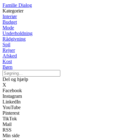
Familie Dialog
Kategorier
Interiør
Budget
Mode
Underholdning
Rådgivning
Spil
Rejser
Afsked
Kost
Børn
Del og hjælp
X
Facebook
Instagram
LinkedIn
YouTube
Pinterest
TikTok
Mail
RSS
Min side