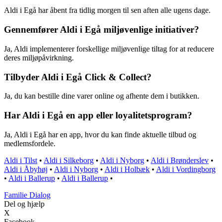
Aldi i Egå har åbent fra tidlig morgen til sen aften alle ugens dage.
Gennemfører Aldi i Egå miljøvenlige initiativer?
Ja, Aldi implementerer forskellige miljøvenlige tiltag for at reducere
deres miljøpåvirkning.
Tilbyder Aldi i Egå Click & Collect?
Ja, du kan bestille dine varer online og afhente dem i butikken.
Har Aldi i Egå en app eller loyalitetsprogram?
Ja, Aldi i Egå har en app, hvor du kan finde aktuelle tilbud og
medlemsfordele.
Aldi i Tilst
•
Aldi i Silkeborg
•
Aldi i Nyborg
•
Aldi i Brønderslev
•
Aldi i Åbyhøj
•
Aldi i Nyborg
•
Aldi i Holbæk
•
Aldi i Vordingborg
•
Aldi i Ballerup
•
Aldi i Ballerup
•
Familie Dialog
Del og hjælp
X
Facebook