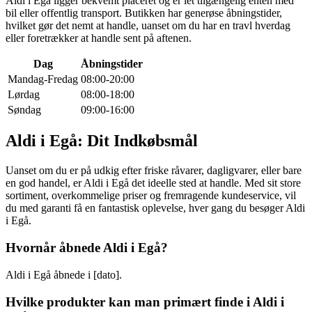
Aldi i Egå ligger bekvemt placeret og er let tilgængelig enten med
bil eller offentlig transport. Butikken har generøse åbningstider,
hvilket gør det nemt at handle, uanset om du har en travl hverdag
eller foretrækker at handle sent på aftenen.
Dag
Åbningstider
Mandag-Fredag
08:00-20:00
Lørdag
08:00-18:00
Søndag
09:00-16:00
Aldi i Egå: Dit Indkøbsmål
Uanset om du er på udkig efter friske råvarer, dagligvarer, eller bare
en god handel, er Aldi i Egå det ideelle sted at handle. Med sit store
sortiment, overkommelige priser og fremragende kundeservice, vil
du med garanti få en fantastisk oplevelse, hver gang du besøger Aldi
i Egå.
Hvornår åbnede Aldi i Egå?
Aldi i Egå åbnede i [dato].
Hvilke produkter kan man primært finde i Aldi i