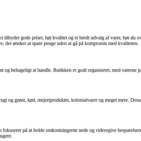
 tilbyder gode priser, høj kvalitet og et bredt udvalg af varer, bør du o
re, der ønsker at spare penge uden at gå på kompromis med kvaliteten.
emt og behageligt at handle. Butikken er godt organiseret, med varerne p
k frugt og grønt, kød, mejeriprodukter, kolonialvarer og meget mere. Des
ken fokuserer på at holde omkostningerne nede og videregive besparelse
rugere.