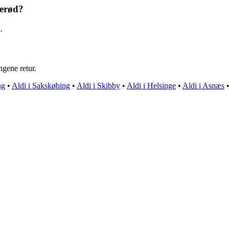
lerød?
.
ngene retur.
ng
•
Aldi i Sakskøbing
•
Aldi i Skibby
•
Aldi i Helsinge
•
Aldi i Asnæs