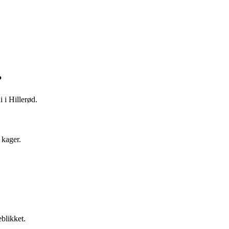
?
 i Hillerød.
 kager.
eblikket.