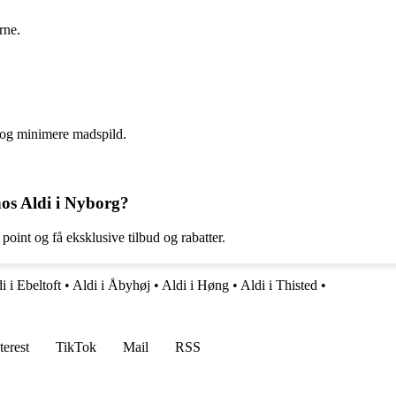
rne.
g og minimere madspild.
hos Aldi i Nyborg?
point og få eksklusive tilbud og rabatter.
i i Ebeltoft
•
Aldi i Åbyhøj
•
Aldi i Høng
•
Aldi i Thisted
•
terest
TikTok
Mail
RSS