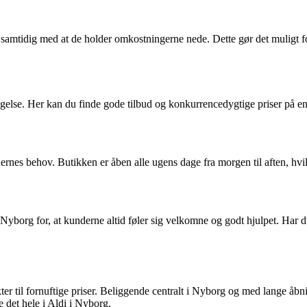
 samtidig med at de holder omkostningerne nede. Dette gør det muligt 
tagelse. Her kan du finde gode tilbud og konkurrencedygtige priser på e
nes behov. Butikken er åben alle ugens dage fra morgen til aften, hvilk
org for, at kunderne altid føler sig velkomne og godt hjulpet. Har du sp
ter til fornuftige priser. Beliggende centralt i Nyborg og med lange åb
e det hele i Aldi i Nyborg.