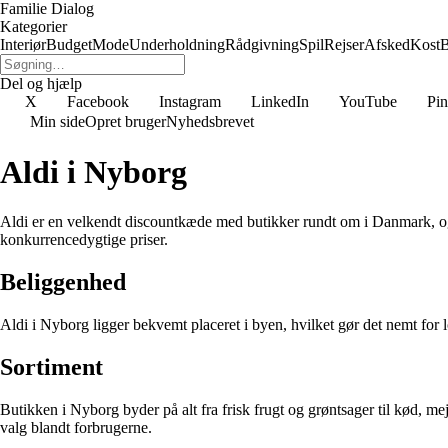
Familie Dialog
Kategorier
Interiør
Budget
Mode
Underholdning
Rådgivning
Spil
Rejser
Afsked
Kost
B
Del og hjælp
X
Facebook
Instagram
LinkedIn
YouTube
Pin
Min side
Opret bruger
Nyhedsbrevet
Aldi i Nyborg
Aldi er en velkendt discountkæde med butikker rundt om i Danmark, og 
konkurrencedygtige priser.
Beliggenhed
Aldi i Nyborg ligger bekvemt placeret i byen, hvilket gør det nemt fo
Sortiment
Butikken i Nyborg byder på alt fra frisk frugt og grøntsager til kød, mej
valg blandt forbrugerne.