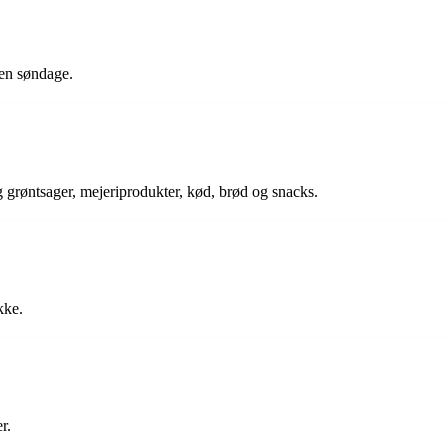
gen søndage.
og grøntsager, mejeriprodukter, kød, brød og snacks.
kke.
r.