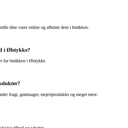
stille dine varer online og afhente dem i butikken.
d i Ølstykke?
er for butikken i Ølstykke.
rodukter?
runder frugt, grøntsager, mejeriprodukter og meget mere.
lusive tilbud og rabatter.