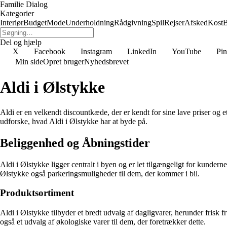
Familie Dialog
Kategorier
Interiør
Budget
Mode
Underholdning
Rådgivning
Spil
Rejser
Afsked
Kost
B
Del og hjælp
X
Facebook
Instagram
LinkedIn
YouTube
Pin
Min side
Opret bruger
Nyhedsbrevet
Aldi i Ølstykke
Aldi er en velkendt discountkæde, der er kendt for sine lave priser og et
udforske, hvad Aldi i Ølstykke har at byde på.
Beliggenhed og Åbningstider
Aldi i Ølstykke ligger centralt i byen og er let tilgængeligt for kunder
Ølstykke også parkeringsmuligheder til dem, der kommer i bil.
Produktsortiment
Aldi i Ølstykke tilbyder et bredt udvalg af dagligvarer, herunder frisk
også et udvalg af økologiske varer til dem, der foretrækker dette.