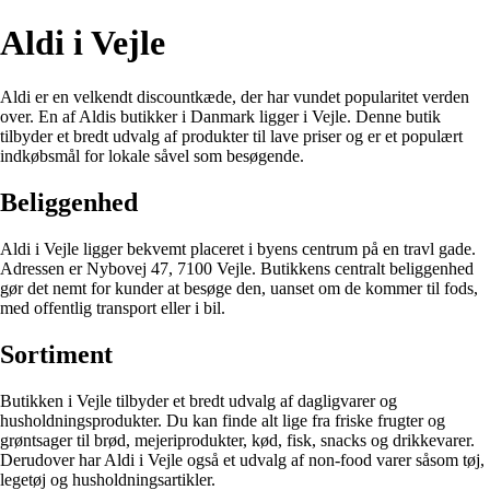
Aldi i Vejle
Aldi er en velkendt discountkæde, der har vundet popularitet verden
over. En af Aldis butikker i Danmark ligger i Vejle. Denne butik
tilbyder et bredt udvalg af produkter til lave priser og er et populært
indkøbsmål for lokale såvel som besøgende.
Beliggenhed
Aldi i Vejle ligger bekvemt placeret i byens centrum på en travl gade.
Adressen er Nybovej 47, 7100 Vejle. Butikkens centralt beliggenhed
gør det nemt for kunder at besøge den, uanset om de kommer til fods,
med offentlig transport eller i bil.
Sortiment
Butikken i Vejle tilbyder et bredt udvalg af dagligvarer og
husholdningsprodukter. Du kan finde alt lige fra friske frugter og
grøntsager til brød, mejeriprodukter, kød, fisk, snacks og drikkevarer.
Derudover har Aldi i Vejle også et udvalg af non-food varer såsom tøj,
legetøj og husholdningsartikler.