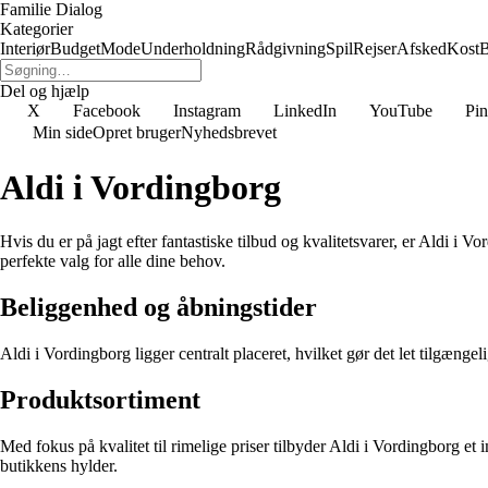
Familie Dialog
Kategorier
Interiør
Budget
Mode
Underholdning
Rådgivning
Spil
Rejser
Afsked
Kost
B
Del og hjælp
X
Facebook
Instagram
LinkedIn
YouTube
Pin
Min side
Opret bruger
Nyhedsbrevet
Aldi i Vordingborg
Hvis du er på jagt efter fantastiske tilbud og kvalitetsvarer, er Aldi i 
perfekte valg for alle dine behov.
Beliggenhed og åbningstider
Aldi i Vordingborg ligger centralt placeret, hvilket gør det let tilgængel
Produktsortiment
Med fokus på kvalitet til rimelige priser tilbyder Aldi i Vordingborg et
butikkens hylder.