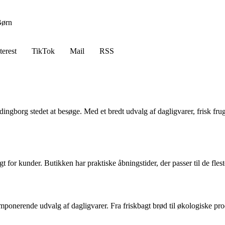
ørn
terest
TikTok
Mail
RSS
Vordingborg stedet at besøge. Med et bredt udvalg af dagligvarer, frisk f
igt for kunder. Butikken har praktiske åbningstider, der passer til de fle
 imponerende udvalg af dagligvarer. Fra friskbagt brød til økologiske pr