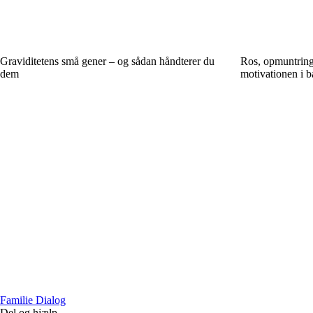
Graviditetens små gener – og sådan håndterer du
Ros, opmuntring
dem
motivationen i b
Familie Dialog
Del og hjælp