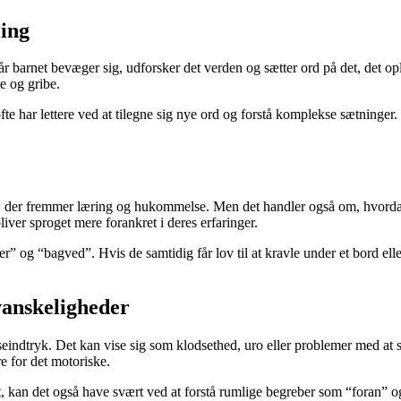
ling
år barnet bevæger sig, udforsker det verden og sætter ord på det, det 
e og gribe.
ofte har lettere ved at tilegne sig nye ord og forstå komplekse sætninger
 der fremmer læring og hukommelse. Men det handler også om, hvordan ba
iver sproget mere forankret i deres erfaringer.
” og “bagved”. Hvis de samtidig får lov til at kravle under et bord eller
vanskeligheder
eindtryk. Det kan vise sig som klodsethed, uro eller problemer med at 
e for det motoriske.
et, kan det også have svært ved at forstå rumlige begreber som “foran