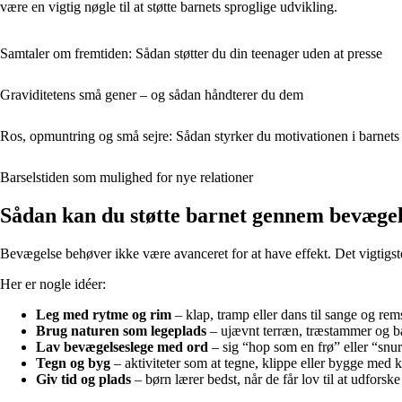
være en vigtig nøgle til at støtte barnets sproglige udvikling.
Samtaler om fremtiden: Sådan støtter du din teenager uden at presse
Graviditetens små gener – og sådan håndterer du dem
Ros, opmuntring og små sejre: Sådan styrker du motivationen i barnets
Barselstiden som mulighed for nye relationer
Sådan kan du støtte barnet gennem bevæge
Bevægelse behøver ikke være avanceret for at have effekt. Det vigtigste
Her er nogle idéer:
Leg med rytme og rim
– klap, tramp eller dans til sange og re
Brug naturen som legeplads
– ujævnt terræn, træstammer og ba
Lav bevægelseslege med ord
– sig “hop som en frø” eller “snu
Tegn og byg
– aktiviteter som at tegne, klippe eller bygge med k
Giv tid og plads
– børn lærer bedst, når de får lov til at udforske