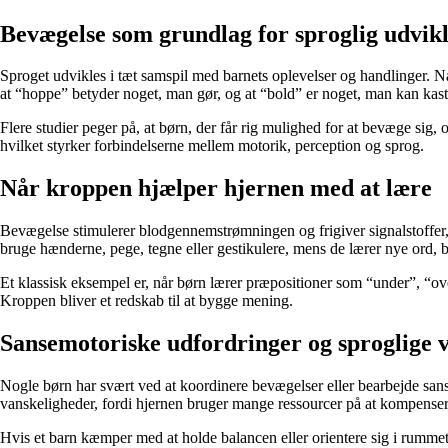
Bevægelse som grundlag for sproglig udvik
Sproget udvikles i tæt samspil med barnets oplevelser og handlinger. N
at “hoppe” betyder noget, man gør, og at “bold” er noget, man kan kast
Flere studier peger på, at børn, der får rig mulighed for at bevæge sig, 
hvilket styrker forbindelserne mellem motorik, perception og sprog.
Når kroppen hjælper hjernen med at lære
Bevægelse stimulerer blodgennemstrømningen og frigiver signalstoffer,
bruge hænderne, pege, tegne eller gestikulere, mens de lærer nye ord, bl
Et klassisk eksempel er, når børn lærer præpositioner som “under”, “over
Kroppen bliver et redskab til at bygge mening.
Sansemotoriske udfordringer og sproglige 
Nogle børn har svært ved at koordinere bevægelser eller bearbejde sans
vanskeligheder, fordi hjernen bruger mange ressourcer på at kompenser
Hvis et barn kæmper med at holde balancen eller orientere sig i rumm