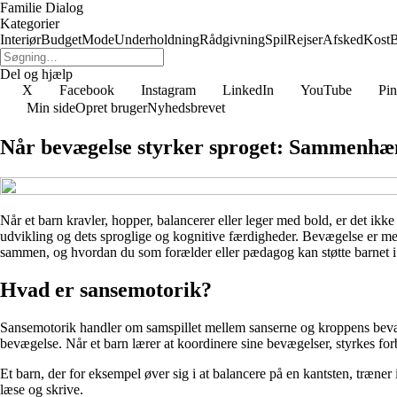
Familie Dialog
Kategorier
Interiør
Budget
Mode
Underholdning
Rådgivning
Spil
Rejser
Afsked
Kost
B
Del og hjælp
X
Facebook
Instagram
LinkedIn
YouTube
Pin
Min side
Opret bruger
Nyhedsbrevet
Når bevægelse styrker sproget: Sammenhæn
Når et barn kravler, hopper, balancerer eller leger med bold, er det ik
udvikling og dets sproglige og kognitive færdigheder. Bevægelse er med
sammen, og hvordan du som forælder eller pædagog kan støtte barnet i 
Hvad er sansemotorik?
Sansemotorik handler om samspillet mellem sanserne og kroppens bevægel
bevægelse. Når et barn lærer at koordinere sine bevægelser, styrkes for
Et barn, der for eksempel øver sig i at balancere på en kantsten, træne
læse og skrive.