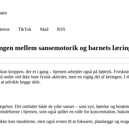
ørn
terest
TikTok
Mail
RSS
gen mellem sansemotorik og barnets lærin
ke kun kroppen, der er i gang – hjernen arbejder også på højtryk. Forsk
 andre ord ikke bare fysisk aktivitet, men en vigtig del af læringen. 
at udvikle begge dele.
ser. Det omfatter både de ydre sanser – som syn, hørelse og berøring –
bindelserne i hjernen, som også spiller en rolle for koncentration, huko
r ikke kun musklerne, men også evnen til at fokusere, planlægge og reage