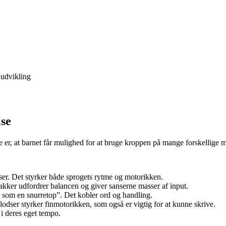
 udvikling
lse
 er, at barnet får mulighed for at bruge kroppen på mange forskellige m
mser. Det styrker både sprogets rytme og motorikken.
kker udfordrer balancen og giver sanserne masser af input.
r som en snurretop”. Det kobler ord og handling.
lodser styrker finmotorikken, som også er vigtig for at kunne skrive.
 i deres eget tempo.