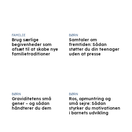
FAMILIE
BØRN
Brug særlige
Samtaler om
begivenheder som
fremtiden: Sådan
afsæt til at skabe nye
støtter du din teenager
familietraditioner
uden at presse
BØRN
BØRN
Graviditetens små
Ros, opmuntring og
gener – og sådan
små sejre: Sådan
håndterer du dem
styrker du motivationen
i barnets udvikling