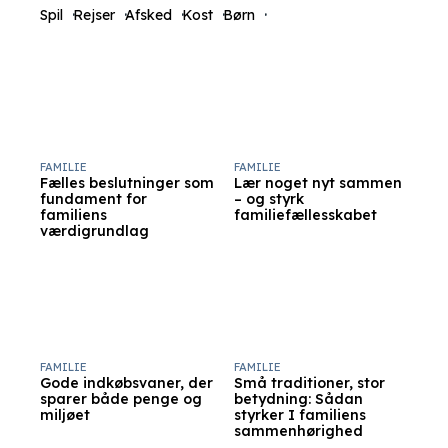
Spil
Rejser
Afsked
Kost
Børn
FAMILIE
FAMILIE
Fælles beslutninger som
Lær noget nyt sammen
fundament for
– og styrk
familiens
familiefællesskabet
værdigrundlag
FAMILIE
FAMILIE
Gode indkøbsvaner, der
Små traditioner, stor
sparer både penge og
betydning: Sådan
miljøet
styrker I familiens
sammenhørighed