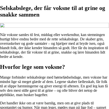
Selskabslege, der får voksne til at grine og
snakke sammen
Når voksne samles til fest, middag eller weekendtur, kan stemningen
hurtigt blive endnu bedre med de rette selskabslege. De skaber grin,
overraskelser og gode samtaler – og hjælper med at bryde isen, også
blandt folk, der ikke kender hinanden så godt. Her får du inspiration til
selskabslege, der får voksne til at grine, snakke og lære hinanden lidt
bedre at kende.
Hvorfor lege som voksne?
Mange forbinder selskabslege med børnefødselsdage, men voksne har
mindst lige så meget glæde af dem. Legene skaber fællesskab, får folk
til at slippe hæmningerne og giver energi til aftenen. En god leg kan få
selv den mest stille gæst til at grine – og ofte bliver det netop de
øjeblikke, man husker bagefter.
Det handler ikke om at være barnlig, men om at give plads til
spontanitet og humor. Når man leger, mødes man på lige fod – uanset