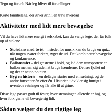
Tegn og fortæl: Når leg bliver til fortællinger
Korte familielege, der giver grin i en travl hverdag
Aktiviteter med lidt mere bevægelse
Vil du have lidt mere energi i selskabet, kan du vælge lege, der får folk
op af stolene.
Stoledans med twist
– i stedet for musik kan du bruge en quiz:
når nogen svarer forkert, ryger de ud. Det kombinerer bevægelse
og konkurrence.
Ballonstafet
– del gæsterne i hold, og lad dem transportere en
ballon mellem sig uden at bruge hænderne. Det ser fjollet ud –
og det er netop pointen.
Byg en historie
– en deltager starter med en sætning, og de
andre fortsætter én efter én. Historien udvikler sig hurtigt i
uventede retninger og får alle til at grine.
Disse lege passer godt til fester, hvor stemningen allerede er høj, og
hvor folk gerne vil bevæge sig lidt.
Sådan vælger du den rigtige leg