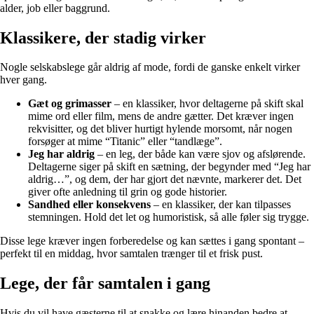
alder, job eller baggrund.
Klassikere, der stadig virker
Nogle selskabslege går aldrig af mode, fordi de ganske enkelt virker
hver gang.
Gæt og grimasser
– en klassiker, hvor deltagerne på skift skal
mime ord eller film, mens de andre gætter. Det kræver ingen
rekvisitter, og det bliver hurtigt hylende morsomt, når nogen
forsøger at mime “Titanic” eller “tandlæge”.
Jeg har aldrig
– en leg, der både kan være sjov og afslørende.
Deltagerne siger på skift en sætning, der begynder med “Jeg har
aldrig…”, og dem, der har gjort det nævnte, markerer det. Det
giver ofte anledning til grin og gode historier.
Sandhed eller konsekvens
– en klassiker, der kan tilpasses
stemningen. Hold det let og humoristisk, så alle føler sig trygge.
Disse lege kræver ingen forberedelse og kan sættes i gang spontant –
perfekt til en middag, hvor samtalen trænger til et frisk pust.
Lege, der får samtalen i gang
Hvis du vil have gæsterne til at snakke og lære hinanden bedre at