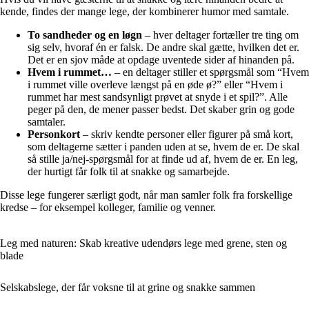
kende, findes der mange lege, der kombinerer humor med samtale.
To sandheder og en løgn
– hver deltager fortæller tre ting om
sig selv, hvoraf én er falsk. De andre skal gætte, hvilken det er.
Det er en sjov måde at opdage uventede sider af hinanden på.
Hvem i rummet…
– en deltager stiller et spørgsmål som “Hvem
i rummet ville overleve længst på en øde ø?” eller “Hvem i
rummet har mest sandsynligt prøvet at snyde i et spil?”. Alle
peger på den, de mener passer bedst. Det skaber grin og gode
samtaler.
Personkort
– skriv kendte personer eller figurer på små kort,
som deltagerne sætter i panden uden at se, hvem de er. De skal
så stille ja/nej-spørgsmål for at finde ud af, hvem de er. En leg,
der hurtigt får folk til at snakke og samarbejde.
Disse lege fungerer særligt godt, når man samler folk fra forskellige
kredse – for eksempel kolleger, familie og venner.
Leg med naturen: Skab kreative udendørs lege med grene, sten og
blade
Selskabslege, der får voksne til at grine og snakke sammen