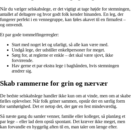
Når du vælger selskabslege, er det vigtigt at tage højde for stemningen,
antallet af deltagere og hvor godt folk kender hinanden. En leg, der
fungerer perfekt i en vennegruppe, kan føles akavet til en firmafest –
og omvendt.
Et par gode tommelfingerregler:
Start med noget let og ufarligt, så alle kan være med.
Undgå lege, der udstiller enkeltpersoner for meget.
Sørg for, at reglerne er enkle – det skal være sjovt, ikke
forvirrende.
Hav gerne et par ekstra lege i baghånden, hvis stemningen
ændrer sig.
Skab rammerne for grin og nærvær
De bedste selskabslege handler ikke kun om at vinde, men om at skabe
fælles oplevelser. Når folk griner sammen, opstår der en særlig form
for samhørighed. Det er netop det, der gør en fest mindeværdig.
Så næste gang du samler venner, familie eller kolleger, så planlæg et
par lege – eller lad dem opstå spontant. Det kræver ikke meget, men
kan forvandle en hyggelig aften til en, man taler om længe efter.